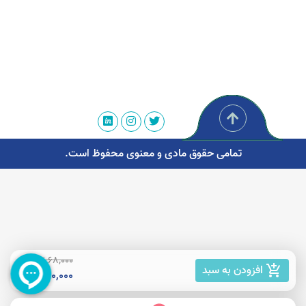
تمامی حقوق مادی و معنوی محفوظ است.
68,000 تومان
افزودن به سبد
add_shopping_cart
30,000 تومان