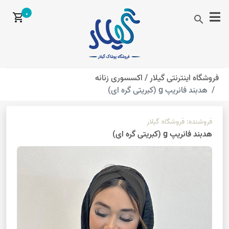
0
shopping_cart
search
فروشگاه اینترنتی گیلار /
اکسسوری زنانه
هدبند فانریپ g (کبریتی گره ای)
فروشنده:
فروشگاه گیلار
هدبند فانریپ g (کبریتی گره ای)