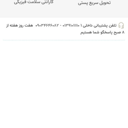
گارانتی سلامت فیزیکی
تحویل سریع پستی
headset_mic
تلفن پشتیبانی داخلی 1
01391011110 - 09034646082
هفت روز هفته از
8 صبح پاسخگو شما هستیم