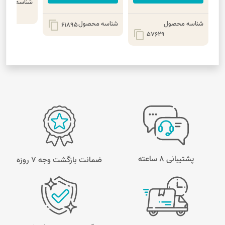
شناسه محصو
شناسه محصول
شناسه محصول
content_copy
61895
content_copy
57629
پشتیبانی 8 ساعته
ضمانت بازگشت وجه ۷ روزه