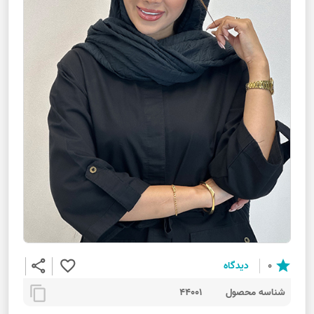
share
favorite_border
star
0
دیدگاه
content_copy
شناسه محصول
44001