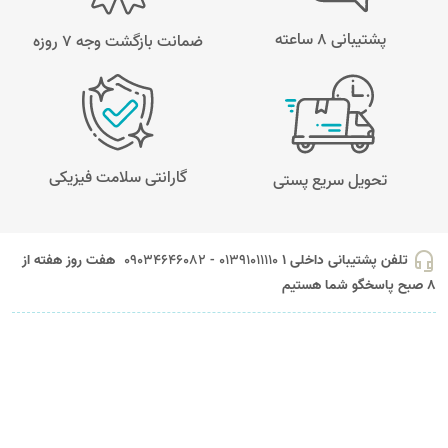
پشتیبانی 8 ساعته
ضمانت بازگشت وجه ۷ روزه
گارانتی سلامت فیزیکی
تحویل سریع پستی
headset_mic
تلفن پشتیبانی داخلی 1
01391011110 - 09034646082
هفت روز هفته از
8 صبح پاسخگو شما هستیم