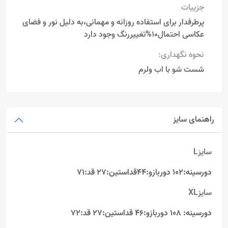
جزییات
پرطرفدار برای استفاده روزانه و مهمانی،به دلیل نور و فضای
عکاسی احتمال10%تغییررنگ وجود دارد
نحوه نگهداری:
شست شو با اب ولرم
راهنمای سایز
سایزL
دورسینه:102 دوربازو:44قداستین:27 قد:71
سایزXL
دورسینه: 108 دوربازو:46 قداستین:27 قد:72