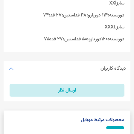
سایزXXl
دورسینه:114 دوربازو:48 قداستین:27 قد:74
سایزXXXL
دورسینه:120دوربازو:50 قداستین:27 قد:75
دیدگاه کاربران
ارسال نظر
محصولات مرتبط موبایل