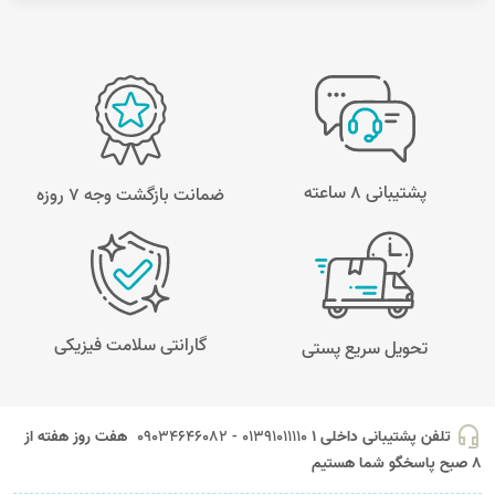
پشتیبانی 8 ساعته
ضمانت بازگشت وجه ۷ روزه
گارانتی سلامت فیزیکی
تحویل سریع پستی
headset_mic
تلفن پشتیبانی داخلی 1
01391011110 - 09034646082
هفت روز هفته از
8 صبح پاسخگو شما هستیم