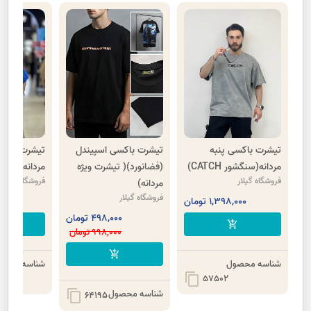
تیشرت باکسی پنبه
تیشرت باکسی اسپیندل
تیشرت پنبه 
مردانه(سنگشور CATCH)
(فضانورد)( تیشرت ویژه
مردانه(Believe in)
فروشگاه گیلار
فروشگاه گیلار
مردانه)
فروشگاه گیلار
1,398,000 تومان
8,000
498,000 تومان
cart
add_shopping_cart
998,000 تومان
add_shopping_cart
شناسه محصول
شناسه محصو
content_copy
57502
شناسه محصول
content_copy
64195