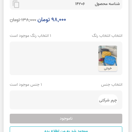
content_copy
شناسه محصول
14206
98,000 تومان
138,000 تومان
انتخاب انتخاب رنگ
1 انتخاب رنگ موجود است
خردلی
انتخاب جنس
1 جنس موجود است
چرم شرکتی
ناموجود
موجود شد به من اطلاع بده