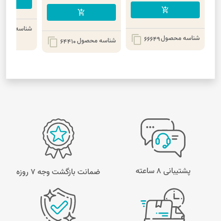
cart
add_shopping_cart
add_shopping_cart
شناسه محصو
شناسه محصول
content_copy
66649
شناسه محصول
content_copy
64410
پشتیبانی 8 ساعته
ضمانت بازگشت وجه ۷ روزه