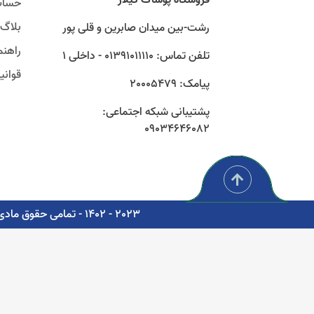
حساب
بلاگ
رشت-بین میدان صابرین و قلی پور
راهنم
تلفن تماس: 01391011110 - داخلی 1
قوان
پیامک: 20005479
پشتیبانی شبکه اجتماعی:
09034646082
2023 - 1402 - تمامی حقوق مادی و معنوی برای شرکت پوشاک سبز گستر گیلار محفوظ است. - مشاوره، پشتیبانی و طراحی اتوماسیون دیجیتال: