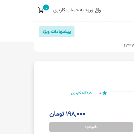
0
ورود به حساب کاربری
shopping_cart
manage_accounts
پیشنهادات ویژه
0
دیدگاه کاربران
star
198,000 تومان
ناموجود