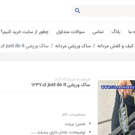
search
 ما
بلاگ
تماس
سوالات متداول
چطور از سایت خرید کنیم؟
کیف و کفش مردانه
ساک ورزشی مردانه
ساک ورزشی just do it کد1237
فروشنده:
فروشگاه گیلار
ساک ورزشی just do it کد1237
مشخصات کالا
جنس:
برزنت
توضیحات:
جادار،دارای بندبلند
....