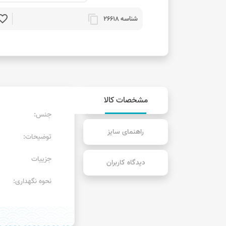
rite_border
content_copy
شناسه 26618
مشخصات کالا
جنس:
راهنمای سایز
توضیحات:
جزییات
دیدگاه کاربران
نحوه نگهداری: