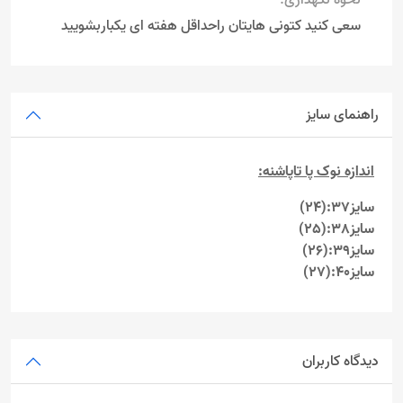
نحوه نگهداری:
سعی کنید کتونی هایتان راحداقل هفته ای یکباربشویید
راهنمای سایز
اندازه نوک پا تاپاشنه:
سایز37:(24)
سایز38:(25)
سایز39:(26)
سایز40:(27)
دیدگاه کاربران