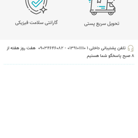
گارانتی سلامت فیزیکی
تحویل سریع پستی
headset_mic
تلفن پشتیبانی داخلی 1
01391011110 - 09034646082
هفت روز هفته از
8 صبح پاسخگو شما هستیم