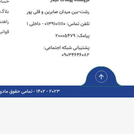
حساب
بلاگ
رشت-بین میدان صابرین و قلی پور
راهنم
تلفن تماس: 01391011110 - داخلی 1
قوان
پیامک: 20005479
پشتیبانی شبکه اجتماعی:
09034646082
2023 - 1402 - تمامی حقوق مادی و معنوی برای شرکت پوشاک سبز گستر گیلار محفوظ است. - مشاوره، پشتیبانی و طراحی اتوماسیون دیجیتال: