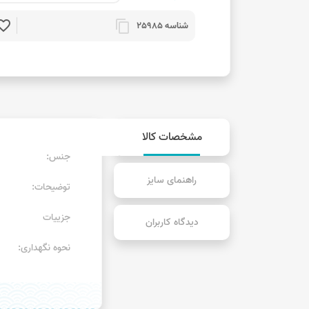
rite_border
content_copy
شناسه 25985
مشخصات کالا
جنس:
راهنمای سایز
توضیحات:
جزییات
دیدگاه کاربران
نحوه نگهداری: