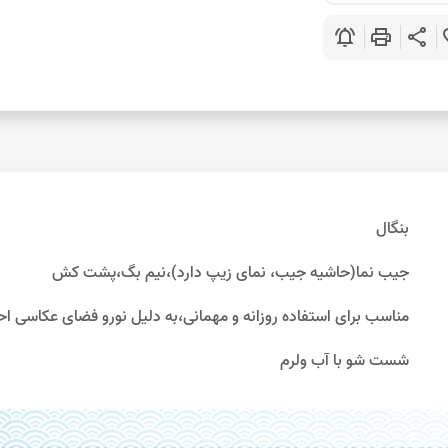
notifications_active
print
share
favo
بنگال
جیب نما(حاشیه جیب، نمای زیپ دارد)،نیم بگ،پشت کش
مناسب برای استفاده روزانه و مهمانی،به دلیل نورو فضای عکاسی احتمال 10%اختلاف رنگ وج
شست شو با آب ولرم