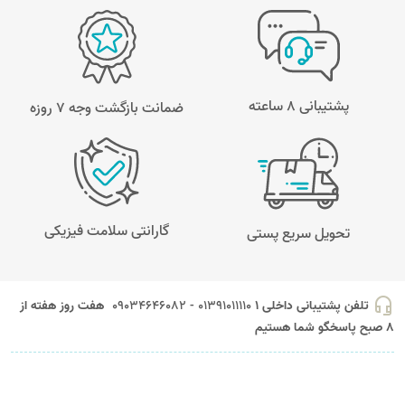
پشتیبانی 8 ساعته
ضمانت بازگشت وجه ۷ روزه
گارانتی سلامت فیزیکی
تحویل سریع پستی
headset_mic
تلفن پشتیبانی داخلی 1
01391011110 - 09034646082
هفت روز هفته از
8 صبح پاسخگو شما هستیم