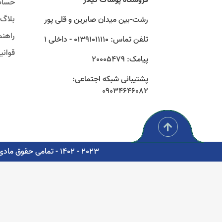
حساب
بلاگ
رشت-بین میدان صابرین و قلی پور
راهنم
تلفن تماس: 01391011110 - داخلی 1
قوان
پیامک: 20005479
پشتیبانی شبکه اجتماعی:
09034646082
2023 - 1402 - تمامی حقوق مادی و معنوی برای شرکت پوشاک سبز گستر گیلار محفوظ است. - مشاوره، پشتیبانی و طراحی اتوماسیون دیجیتال: