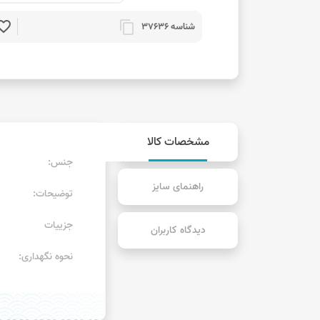
rite_border
content_copy
شناسه 37636
مشخصات کالا
جنس:
راهنمای سایز
توضیحات:
جزییات
دیدگاه کاربران
نحوه نگهداری: