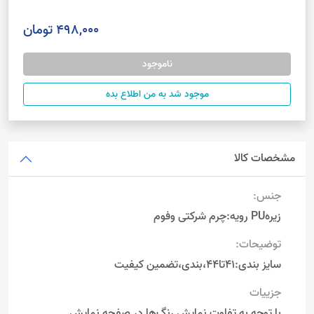
498,000 تومان
ناموجود
موجود شد به من اطلاع بده
مشخصات کالا
جنس:
زیرهPU رویه:چرم شرکتی وفوم
توضیحات:
سایز بندی:41تا44،بندی،تضمین کیفیت
جزییات
با توجه به تفاوت نمایش رنگ‌ها در صفحه نمایش