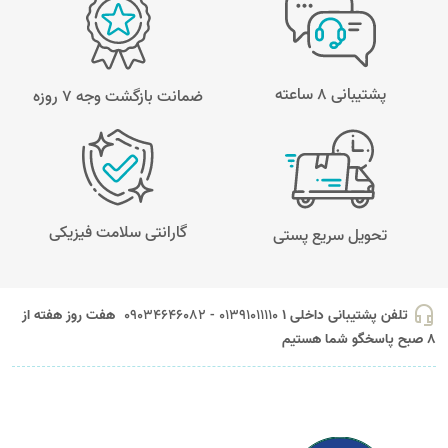
پشتیبانی 8 ساعته
ضمانت بازگشت وجه ۷ روزه
گارانتی سلامت فیزیکی
تحویل سریع پستی
headset_mic
تلفن پشتیبانی داخلی 1
01391011110 - 09034646082
هفت روز هفته از
8 صبح پاسخگو شما هستیم