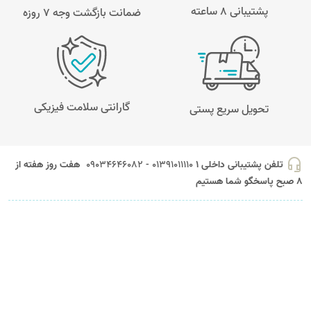
پشتیبانی 8 ساعته
ضمانت بازگشت وجه ۷ روزه
گارانتی سلامت فیزیکی
تحویل سریع پستی
headset_mic
تلفن پشتیبانی داخلی 1
01391011110 - 09034646082
هفت روز هفته از
8 صبح پاسخگو شما هستیم