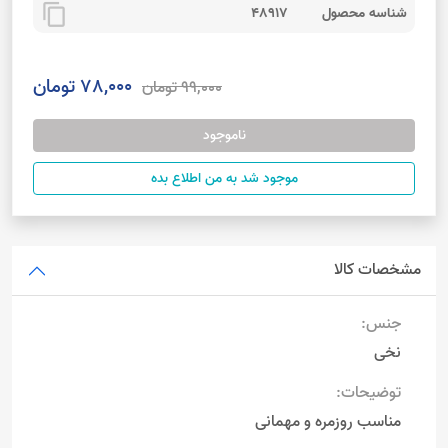
content_copy
شناسه محصول
48917
78,000 تومان
99,000 تومان
ناموجود
موجود شد به من اطلاع بده
مشخصات کالا
جنس:
نخی
توضیحات:
مناسب روزمره و مهمانی