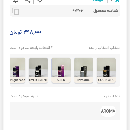
content_copy
شناسه محصول
60303
398,000 تومان
انتخاب انتخاب رایحه
11 انتخاب رایحه موجود است
midnight rose
SILVER SCENT
ALIEN
invectus
GOOD GIRL
انتخاب برند
1 برند موجود است
AROMA