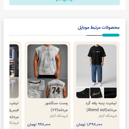
محصولات مرتبط موبایل
تیشرت پنبه یقه گرد
وست سنگشور
تیشرت نیم 
مردانه(Atend out)
مردانه(74)
فیسg(تی
فروشگاه گیلار
فروشگاه گیلار
مردانه)
فروشگاه گیلار
1,398,000 تومان
998,000 تومان