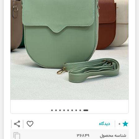
share
favorite_border
star
0
دیدگاه
content_copy
شناسه محصول
36849