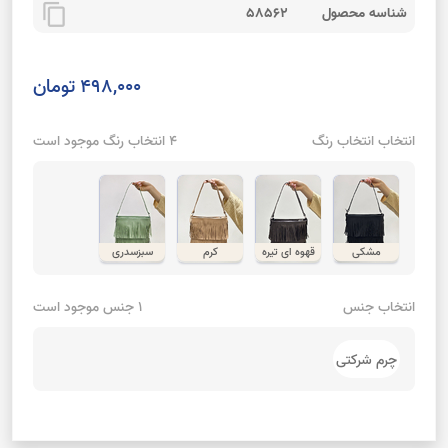
content_copy
شناسه محصول
58562
498,000 تومان
انتخاب انتخاب رنگ
4 انتخاب رنگ موجود است
مشکی
قهوه ای تیره
کرم
سبزسدری
انتخاب جنس
1 جنس موجود است
چرم شرکتی