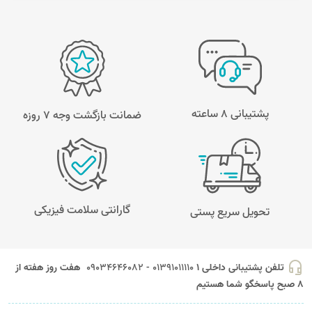
پشتیبانی 8 ساعته
ضمانت بازگشت وجه ۷ روزه
گارانتی سلامت فیزیکی
تحویل سریع پستی
headset_mic
تلفن پشتیبانی داخلی 1
01391011110 - 09034646082
هفت روز هفته از
8 صبح پاسخگو شما هستیم