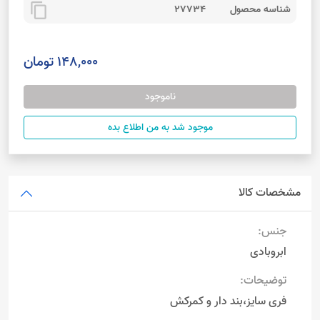
content_copy
شناسه محصول
27734
148,000 تومان
ناموجود
موجود شد به من اطلاع بده
مشخصات کالا
جنس:
ابروبادی
توضیحات:
فری سایز،بند دار و کمرکش