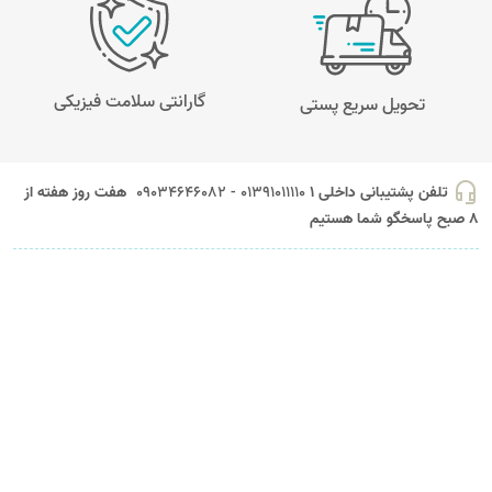
گارانتی سلامت فیزیکی
تحویل سریع پستی
headset_mic
تلفن پشتیبانی داخلی 1
01391011110 - 09034646082
هفت روز هفته از
8 صبح پاسخگو شما هستیم