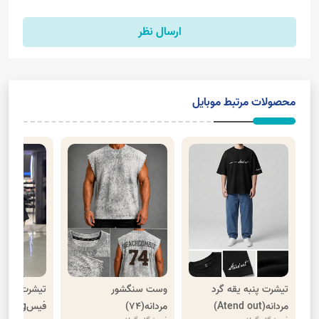
ارسال نظر
محصولات مرتبط موبایل
تیشرت پنبه یقه گرد
وست سنگشور
تیشرت نیم 
مردانه(Atend out)
مردانه(74)
فیسg(تی