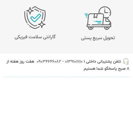
گارانتی سلامت فیزیکی
تحویل سریع پستی
headset_mic
تلفن پشتیبانی داخلی 1
01391011110 - 09034646082
هفت روز هفته از
8 صبح پاسخگو شما هستیم