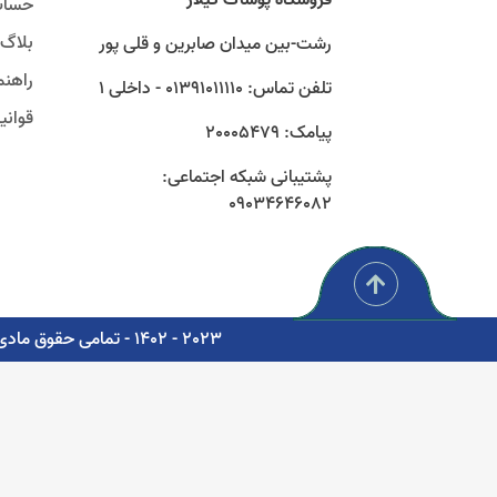
حساب
بلاگ
رشت-بین میدان صابرین و قلی پور
راهنم
تلفن تماس: 01391011110 - داخلی 1
قوان
پیامک: 20005479
پشتیبانی شبکه اجتماعی:
09034646082
2023 - 1402 - تمامی حقوق مادی و معنوی برای شرکت پوشاک سبز گستر گیلار محفوظ است. - مشاوره، پشتیبانی و طراحی اتوماسیون دیجیتال: