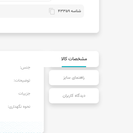
content_copy
شناسه 43359
مشخصات کالا
جنس:
راهنمای سایز
توضیحات:
جزییات
دیدگاه کاربران
نحوه نگهداری: