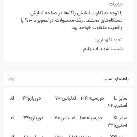
جزییات
با توجه به تفاوت نمایش رنگ‌ها در صفحه نمایش
دستگاه‌های مختلف، رنگ محصولات در تصویر تا 10% با
واقعیت متفاوت خواهد بود
نحوه نگهداری:
شست شو با اب ولرم
راهنمای سایز
سایز L
دورسینه:104 قدلباس:70 دوربازو42 قد
آستین:22
سایزXL دورسینه:110 قدلباس:71 دوربازو:44 قد
آستین:23