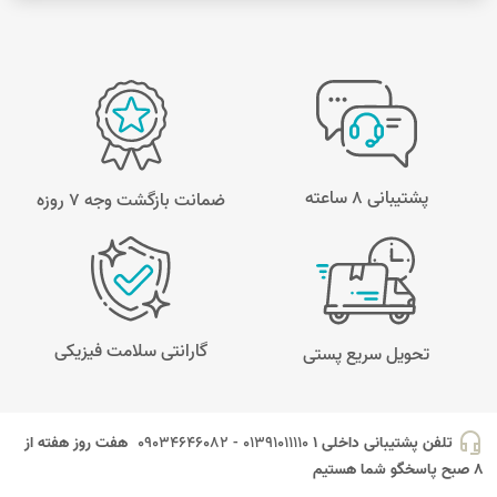
پشتیبانی 8 ساعته
ضمانت بازگشت وجه ۷ روزه
گارانتی سلامت فیزیکی
تحویل سریع پستی
headset_mic
تلفن پشتیبانی داخلی 1
01391011110 - 09034646082
هفت روز هفته از
8 صبح پاسخگو شما هستیم