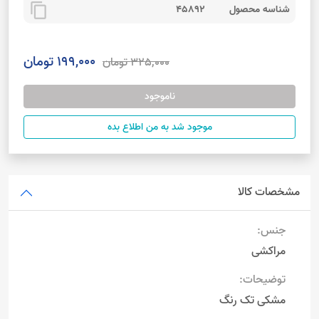
content_copy
شناسه محصول
45892
199,000 تومان
325,000 تومان
ناموجود
موجود شد به من اطلاع بده
مشخصات کالا
جنس:
مراکشی
توضیحات:
مشکی تک رنگ