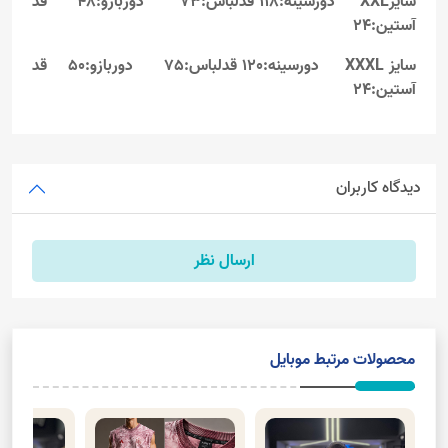
سایزXXL
دورسینه:118 قدلباس:73 دوربازو:48 قد
آستین:24
سایز XXXL دورسینه:120 قدلباس:75 دوربازو:50 قد
آستین:24
دیدگاه کاربران
ارسال نظر
محصولات مرتبط موبایل