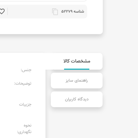
rite_border
content_copy
شناسه 52279
مشخصات کالا
جنس:
راهنمای سایز
توضیحات:
دیدگاه کاربران
جزییات
نحوه
نگهداری: