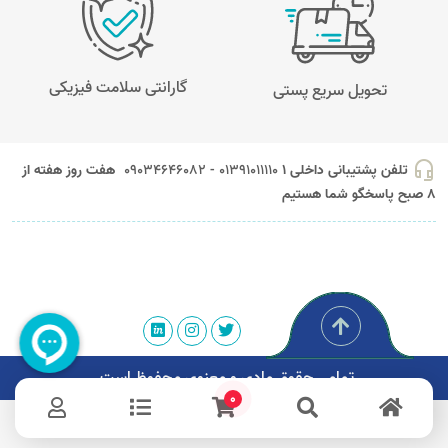
گارانتی سلامت فیزیکی
تحویل سریع پستی
headset_mic
تلفن پشتیبانی داخلی 1
01391011110 - 09034646082
هفت روز هفته از
8 صبح پاسخگو شما هستیم
تمامی حقوق مادی و معنوی محفوظ است.
0