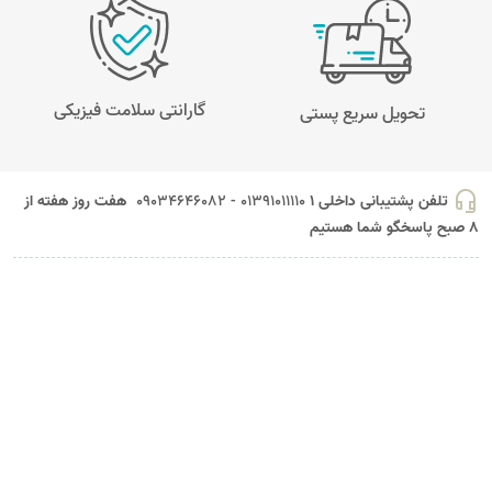
گارانتی سلامت فیزیکی
تحویل سریع پستی
headset_mic
تلفن پشتیبانی داخلی 1
01391011110 - 09034646082
هفت روز هفته از
8 صبح پاسخگو شما هستیم