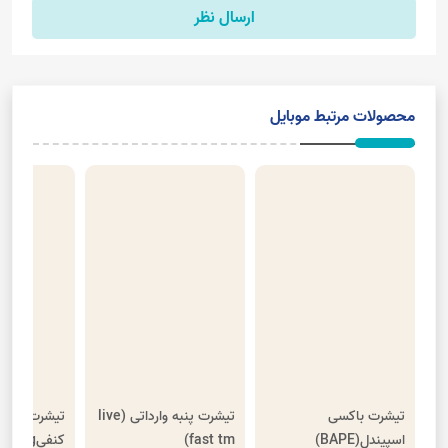
ارسال نظر
محصولات مرتبط موبایل
تیشرت باکسی
تیشرت پنبه وارداتی (live
تیشرت نیم 
اسپیندل(BAPE)
fast tm)
کنفیg(ت