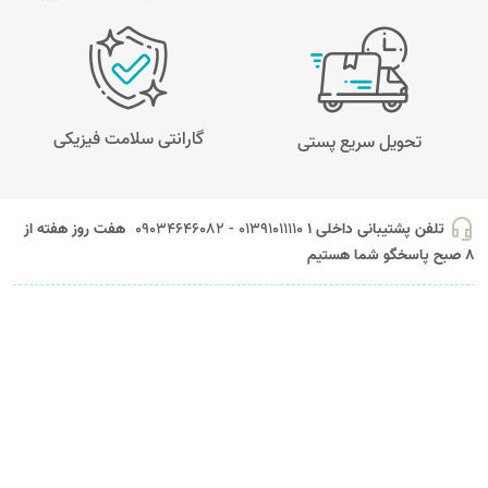
گارانتی سلامت فیزیکی
تحویل سریع پستی
headset_mic
تلفن پشتیبانی داخلی 1
01391011110 - 09034646082
هفت روز هفته از
8 صبح پاسخگو شما هستیم