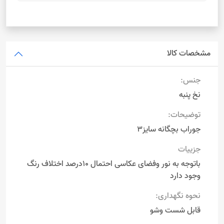
مشخصات کالا
جنس:
نخ پنبه
توضیحات:
جوراب بچگانه سایز3
جزییات
باتوجه به نور وفضای عکاسی احتمال 10درصد اختلاف رنگ
وجود دارد
نحوه نگهداری:
قابل شست وشو