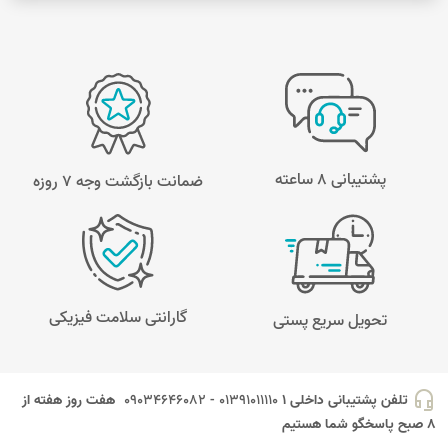
پشتیبانی 8 ساعته
ضمانت بازگشت وجه ۷ روزه
گارانتی سلامت فیزیکی
تحویل سریع پستی
headset_mic
تلفن پشتیبانی داخلی 1
01391011110 - 09034646082
هفت روز هفته از
8 صبح پاسخگو شما هستیم