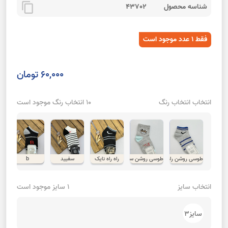
content_copy
شناسه محصول
43702
فقط 1 عدد موجود است
60,000 تومان
انتخاب انتخاب رنگ
10 انتخاب رنگ موجود است
طوسی روشن راه راه
طوسی روشن سوییت میلک
راه راه نایک
سفیید
b
عص
انتخاب سایز
1 سایز موجود است
سایز3