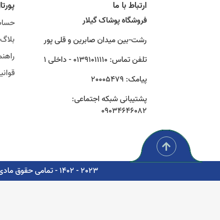
ارتباط با ما
پورتا
فروشگاه پوشاک گیلار
حساب
بلاگ
رشت-بین میدان صابرین و قلی پور
راهنم
تلفن تماس: 01391011110 - داخلی 1
قوان
پیامک: 20005479
پشتیبانی شبکه اجتماعی:
09034646082
2023 - 1402 - تمامی حقوق مادی و معنوی برای شرکت پوشاک سبز گستر گیلار محفوظ است. - مشاوره، پشتیبانی و طراحی اتوماسیون دیجیتال: