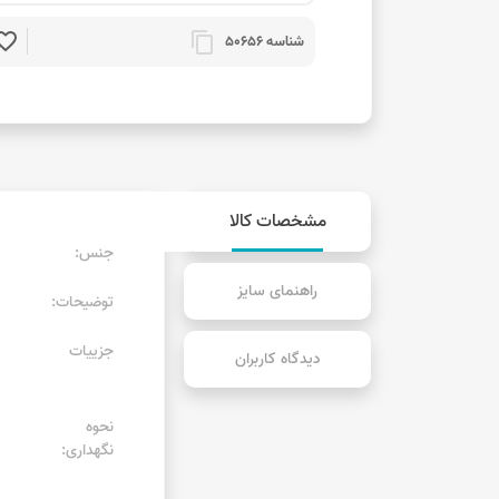
rite_border
content_copy
شناسه 50656
مشخصات کالا
جنس:
راهنمای سایز
توضیحات:
جزییات
دیدگاه کاربران
نحوه
نگهداری: