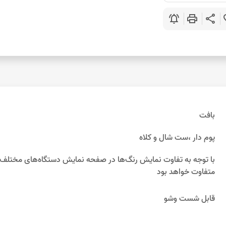
notifications_active
print
share
favo
بافت
پوم دار ،ست شال و کلاه
متفاوت خواهد بود
قابل شست وشو