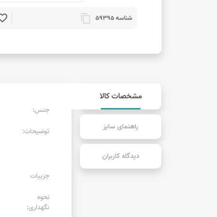
rite_border
content_copy
شناسه 59395
مشخصات کالا
جنس:
راهنمای سایز
توضیحات:
دیدگاه کاربران
جزییات
نحوه
نگهداری: