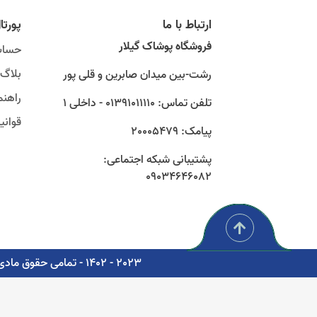
ارتباط با ما
پورتا
فروشگاه پوشاک گیلار
حساب
بلاگ
رشت-بین میدان صابرین و قلی پور
راهنم
تلفن تماس: 01391011110 - داخلی 1
قوان
پیامک: 20005479
پشتیبانی شبکه اجتماعی:
09034646082
2023 - 1402 - تمامی حقوق مادی و معنوی برای شرکت پوشاک سبز گستر گیلار محفوظ است. - مشاوره، پشتیبانی و طراحی اتوماسیون دیجیتال: