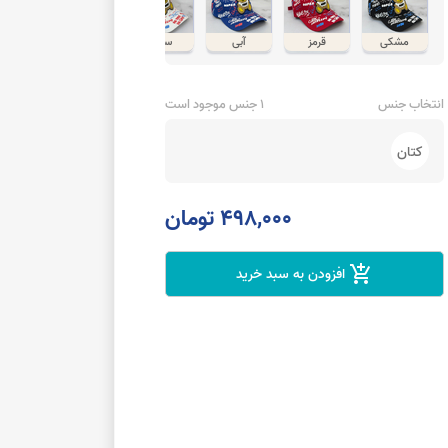
مشکی
قرمز
آبی
سفید
انتخاب جنس
1 جنس موجود است
کتان
498,000 تومان
add_shopping_cart
افزودن به سبد خرید