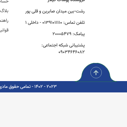
حساب
بلاگ
رشت-بین میدان صابرین و قلی پور
راهنم
تلفن تماس: 01391011110 - داخلی 1
قوان
پیامک: 20005479
پشتیبانی شبکه اجتماعی:
09034646082
2023 - 1402 - تمامی حقوق مادی و معنوی برای شرکت پوشاک سبز گستر گیلار محفوظ است. - مشاوره، پشتیبانی و طراحی اتوماسیون دیجیتال: