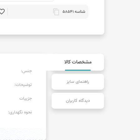
rite_border
content_copy
شناسه 58541
مشخصات کالا
جنس:
راهنمای سایز
توضیحات:
جزییات
دیدگاه کاربران
نحوه نگهداری: