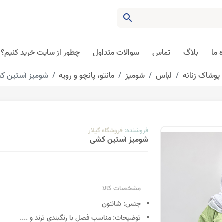
search
 ما
بلاگ
تماس
سوالات متداول
چطور از سایت خرید کنیم؟
پوشاک زنانه
لباس
شومیز
مانتو، پانچو و رویه
شومیز آستین ک
فروشنده:
فروشگاه گیلار
شومیز آستین کشی
مشخصات کالا
جنس:
شانتون
توضیحات:
مناسب فصل با رنگبندی ترند و
....