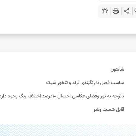
notifications_active
print
share
favo
شانتون
مناسب فصل با رنگبندی ترند و تنخور شیک
باتوجه به نور وفضای عکاسی احتمال 10درصد اختلاف رنگ وجود دارد
قابل شست وشو