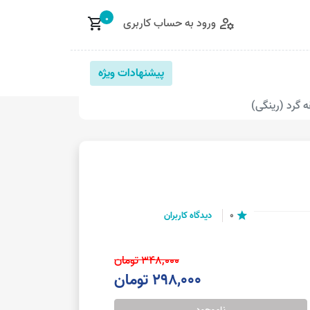
0
ورود به حساب کاربری
shopping_cart
manage_accounts
پیشنهادات ویژه
 گرد (رینگی)
0
دیدگاه کاربران
star
348,000 تومان
298,000 تومان