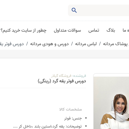
search
 ما
بلاگ
تماس
سوالات متداول
چطور از سایت خرید کنیم؟
پوشاک مردانه
لباس مردانه
دورس و هودی مردانه
دورس فوتر یقه
فروشنده:
فروشگاه گیلار
دورس فوتر یقه گرد (رینگی)
مشخصات کالا
جنس:
فوتر
توضیحات:
یقه گرد،استین بلند ،داخل کر
....