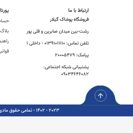
ارتباط با ما
پورتا
فروشگاه پوشاک گیلار
حساب
بلاگ
رشت-بین میدان صابرین و قلی پور
راهنم
تلفن تماس: 01391011110 - داخلی 1
قوان
پیامک: 20005479
پشتیبانی شبکه اجتماعی:
09034646082
2023 - 1402 - تمامی حقوق مادی و معنوی برای شرکت پوشاک سبز گستر گیلار محفوظ است. - مشاوره، پشتیبانی و طراحی اتوماسیون دیجیتال: