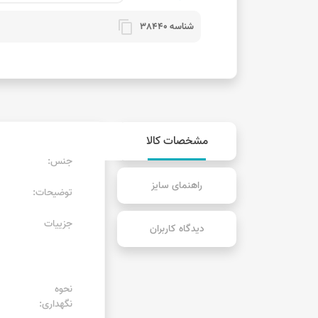
content_copy
شناسه 38440
مشخصات کالا
جنس:
راهنمای سایز
توضیحات:
جزییات
دیدگاه کاربران
نحوه
نگهداری: