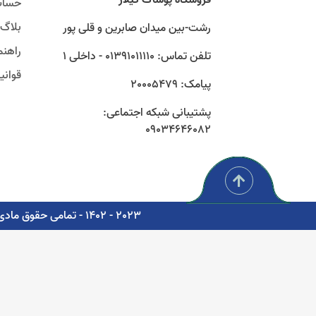
حساب
بلاگ
رشت-بین میدان صابرین و قلی پور
راهنم
تلفن تماس: 01391011110 - داخلی 1
قوان
پیامک: 20005479
پشتیبانی شبکه اجتماعی:
09034646082
2023 - 1402 - تمامی حقوق مادی و معنوی برای شرکت پوشاک سبز گستر گیلار محفوظ است. - مشاوره، پشتیبانی و طراحی اتوماسیون دیجیتال: