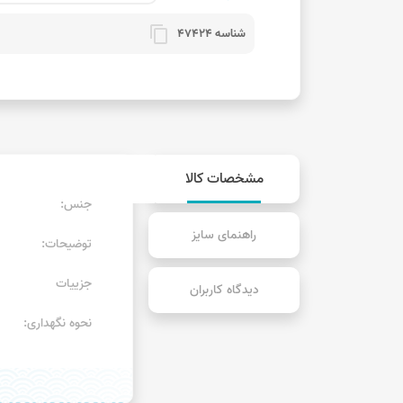
content_copy
شناسه 47424
مشخصات کالا
جنس:
راهنمای سایز
توضیحات:
جزییات
دیدگاه کاربران
نحوه نگهداری: