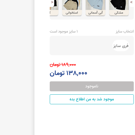
<
>
مشکی
آبی آسمانی
استخوانی
کرم
آدامسی
انتخاب سایز
1 سایز موجود است
فری سایز
189,000 تومان
138,000 تومان
ناموجود
موجود شد به من اطلاع بده