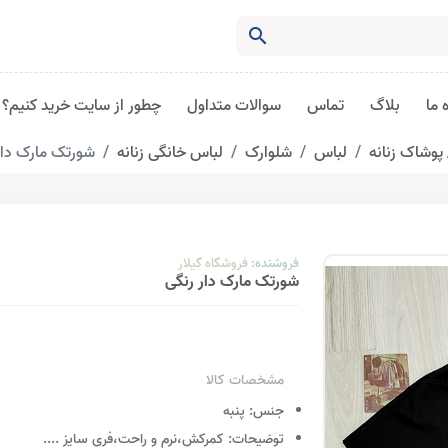
search
 ما
بلاگ
تماس
سوالات متداول
چطور از سایت خرید کنیم؟
پوشاک زنانه
لباس
شلوارک
لباس خانگی زنانه
شورتک مارک دار
فروشنده:
فروشگاه گیلار
شورتک مارک دار رنگی
مشخصات کالا
جنس:
پنبه
توضیحات:
کمرکش،نرم و راحت،فری سایز
....