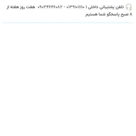
headset_mic
تلفن پشتیبانی داخلی 1
01391011110 - 09034646082
هفت روز هفته از
8 صبح پاسخگو شما هستیم