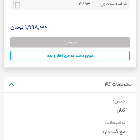
content_copy
شناسه محصول
41993
1,998,000 تومان
ناموجود
موجود شد به من اطلاع بده
مشخصات کالا
جنس:
کتان
توضیحات:
مچ گت دارد