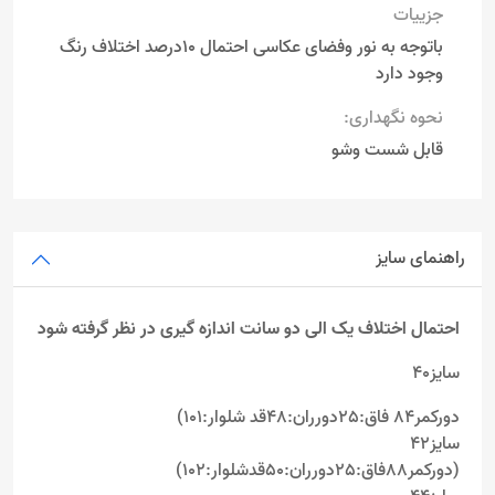
جزییات
باتوجه به نور وفضای عکاسی احتمال 10درصد اختلاف رنگ
وجود دارد
نحوه نگهداری:
قابل شست وشو
راهنمای سایز
احتمال اختلاف یک الی دو سانت اندازه گیری در نظر گرفته شود
سایز40
دورکمر84 فاق:25دورران:48قد شلوار:101)
سایز42
(دورکمر88فاق:25دورران:50قدشلوار:102)