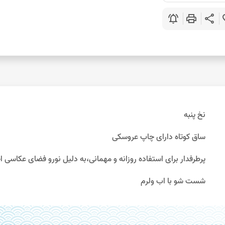
notifications_active
print
share
favo
نخ پنبه
ساق کوتاه دارای چاپ عروسکی
پرطرفدار برای استفاده روزانه و مهمانی،به دلیل نورو فضای عکاسی احتمال 10%اختلاف رنگ و
شست شو با اب ولرم