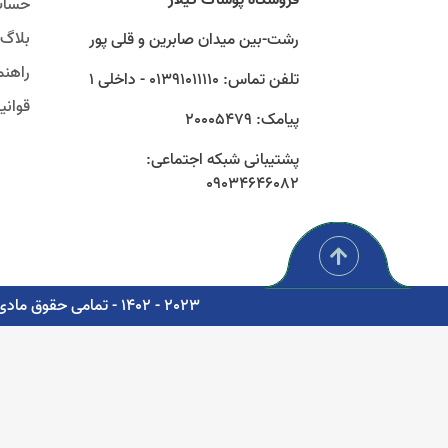
حساب
بلاگ
رشت-بین میدان صابرین و قلی پور
راهنم
تلفن تماس: 01391011110 - داخلی 1
قوان
پیامک: 20005479
پشتیبانی شبکه اجتماعی:
09034646082
2023 - 1402 - تمامی حقوق مادی و معنوی برای شرکت پوشاک سبز گستر گیلار محفوظ است. - مشاوره، پشتیبانی و طراحی اتوماسیون دیجیتال: