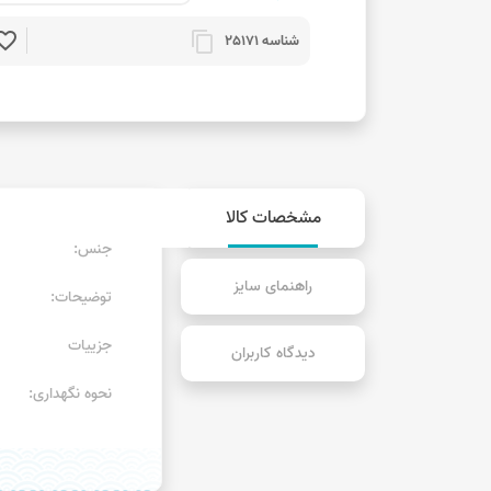
rite_border
content_copy
شناسه 25171
مشخصات کالا
جنس:
راهنمای سایز
توضیحات:
جزییات
دیدگاه کاربران
نحوه نگهداری: