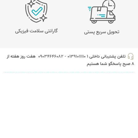
گارانتی سلامت فیزیکی
تحویل سریع پستی
headset_mic
تلفن پشتیبانی داخلی 1
01391011110 - 09034646082
هفت روز هفته از
8 صبح پاسخگو شما هستیم