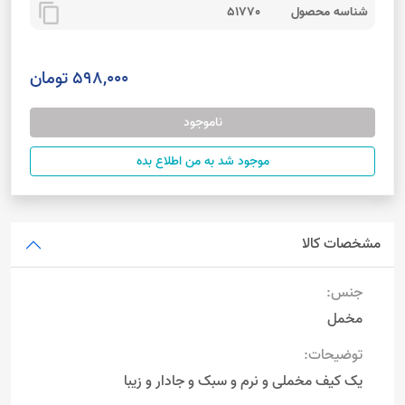
content_copy
شناسه محصول
51770
598,000 تومان
ناموجود
موجود شد به من اطلاع بده
مشخصات کالا
جنس:
مخمل
توضیحات:
یک کیف مخملی و نرم و سبک و جادار و زیبا