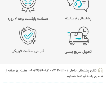
پشتیبانی 8 ساعته
ضمانت بازگشت وجه ۷ روزه
گارانتی سلامت فیزیکی
تحویل سریع پستی
headset_mic
تلفن پشتیبانی داخلی 1
01391011110 - 09034646082
هفت روز هفته از
8 صبح پاسخگو شما هستیم