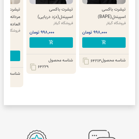
تیشرت باکسی
تیشرت باکسی
تیشرت مراکش
اسپیندل(BAPE)
اسپیندل(دزد دریایی)
مردانه
فروشگاه گیلار
فروشگاه گیلار
العاده)
فروشگاه گیلار
998,000 تومان
998,000 تومان
000
add_shopping_cart
add_shopping_cart
00
cart
شناسه محصول
شناسه محصول
content_copy
64213
content_copy
64229
شناسه محصو