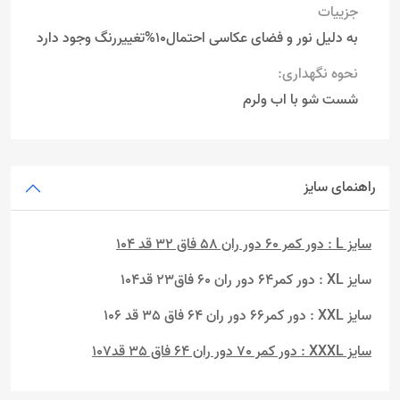
جزییات
به دلیل نور و فضای عکاسی احتمال10%تغییررنگ وجود دارد
نحوه نگهداری:
شست شو با اب ولرم
راهنمای سایز
سایز L : دور کمر 60 دور ران 58 فاق 32 قد 104
سایز XL : دور کمر64 دور ران 60 فاق23 قد104
سایز XXL : دور کمر66 دور ران 64 فاق 35 قد 106
سایز XXXL : دور کمر 70 دور ران 64 فاق 35 قد107