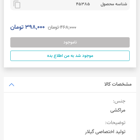
content_copy
شناسه محصول
45385
398,000 تومان
468,000 تومان
ناموجود
موجود شد به من اطلاع بده
مشخصات کالا
جنس:
مراکشی
توضیحات:
تولید اختصاصی گیلار