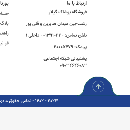
ارتباط با ما
پورتا
فروشگاه پوشاک گیلار
حساب
بلاگ
رشت-بین میدان صابرین و قلی پور
راهنم
تلفن تماس: 01391011110 - داخلی 1
قوان
پیامک: 20005479
پشتیبانی شبکه اجتماعی:
09034646082
2023 - 1402 - تمامی حقوق مادی و معنوی برای شرکت پوشاک سبز گستر گیلار محفوظ است. - مشاوره، پشتیبانی و طراحی اتوماسیون دیجیتال: