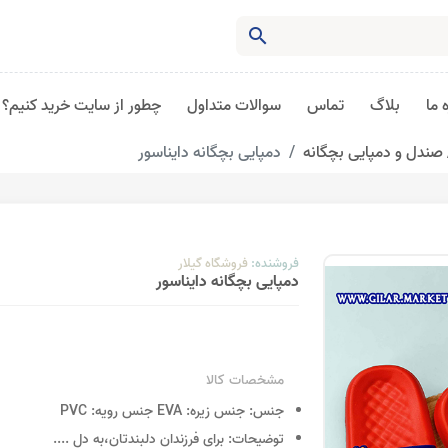
search
 ما
بلاگ
تماس
سوالات متداول
چطور از سایت خرید کنیم؟
صندل و دمپایی بچگانه
دمپایی بچگانه دایناسور
فروشنده:
فروشگاه گیلار
دمپایی بچگانه دایناسور
مشخصات کالا
جنس:
جنس زیره: EVA جنس رویه: PVC
توضیحات:
برای فرزندان دلبندتان،به دل
....