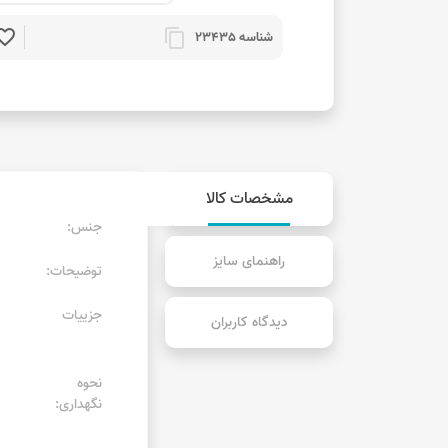
rite_border
content_copy
شناسه 23435
مشخصات کالا
جنس:
راهنمای سایز
توضیحات:
جزییات
دیدگاه کاربران
نحوه
نگهداری: