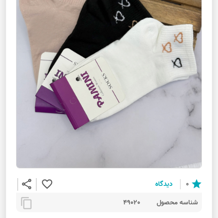
share
favorite_border
star
0
دیدگاه
content_copy
شناسه محصول
49020