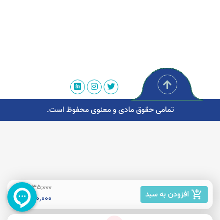
تمامی حقوق مادی و معنوی محفوظ است.
35,000 تومان
افزودن به سبد
add_shopping_cart
20,000 تومان