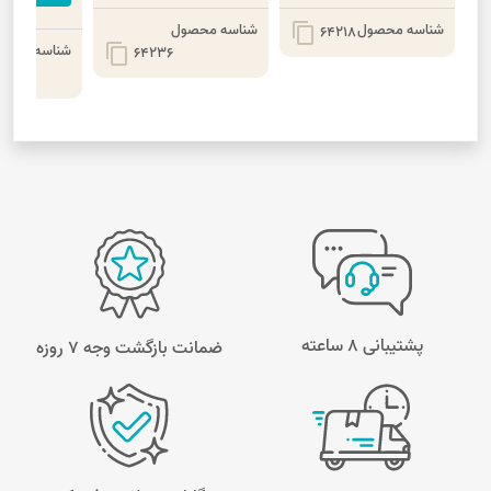
شناسه محصول
شناسه محصول
content_copy
64218
شناسه محصو
content_copy
64236
پشتیبانی 8 ساعته
ضمانت بازگشت وجه ۷ روزه