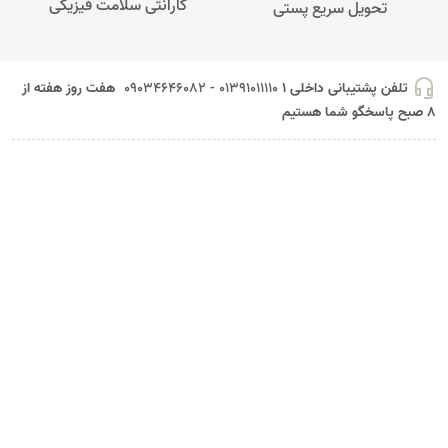
گارانتی سلامت فیزیکی
تحویل سریع پستی
headset_mic
تلفن پشتیبانی داخلی 1
01391011110 - 09034646082
هفت روز هفته از
8 صبح پاسخگو شما هستیم