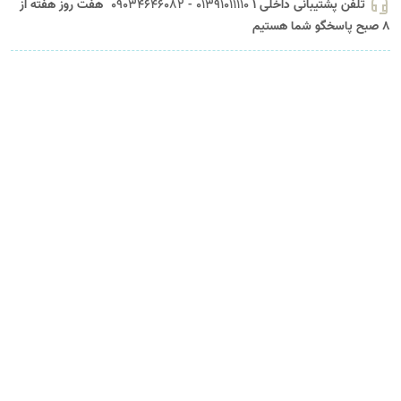
headset_mic
تلفن پشتیبانی داخلی 1
01391011110 - 09034646082
هفت روز هفته از
8 صبح پاسخگو شما هستیم