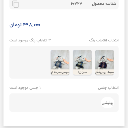
content_copy
شناسه محصول
60723
498,000 تومان
انتخاب انتخاب رنگ
3 انتخاب رنگ موجود است
سرمه ای زرشکی
سبز زرد
طوسی سرمه ای
انتخاب جنس
1 جنس موجود است
پولیشی