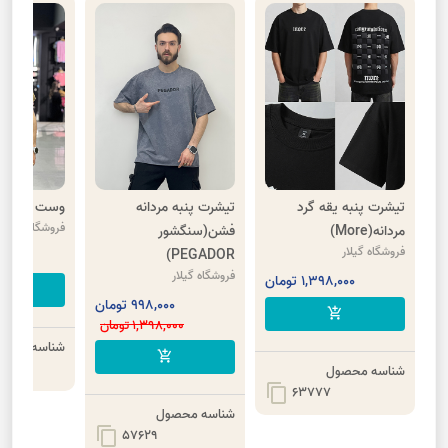
تیشرت پنبه یقه گرد
تیشرت پنبه مردانه
وست کتان چ
فروشگاه گیلار
مردانه(More)
فشن(سنگشور
فروشگاه گیلار
PEGADOR)
,000
فروشگاه گیلار
1,398,000 تومان
cart
998,000 تومان
add_shopping_cart
1,398,000 تومان
شناسه محصو
add_shopping_cart
شناسه محصول
content_copy
63777
شناسه محصول
content_copy
57629