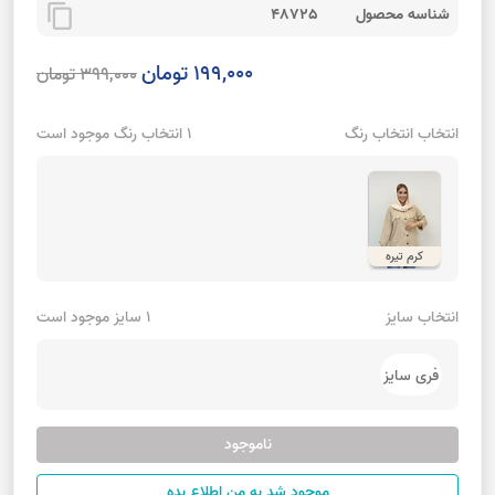
content_copy
شناسه محصول
48725
199,000 تومان
399,000 تومان
انتخاب انتخاب رنگ
1 انتخاب رنگ موجود است
کرم تیره
انتخاب سایز
1 سایز موجود است
فری سایز
ناموجود
موجود شد به من اطلاع بده