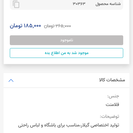
content_copy
شناسه محصول
30363
185,000 تومان
265,000 تومان
ناموجود
موجود شد به من اطلاع بده
مشخصات کالا
جنس:
فلامنت
توضیحات:
تولید اختصاصی گیلار،مناسب برای باشگاه و لباس راحتی