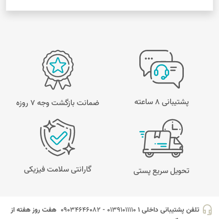
پشتیبانی 8 ساعته
ضمانت بازگشت وجه ۷ روزه
گارانتی سلامت فیزیکی
تحویل سریع پستی
headset_mic
تلفن پشتیبانی داخلی 1
01391011110 - 09034646082
هفت روز هفته از