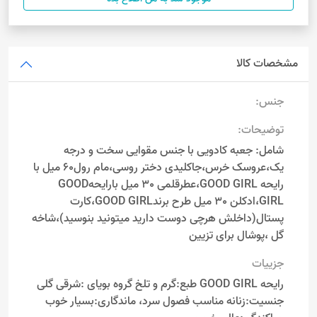
مشخصات کالا
جنس:
توضیحات:
شامل: جعبه کادویی با جنس مقوایی سخت و درجه
یک،عروسک خرس،جاکلیدی دختر روسی،مام رول60 میل با
رایحه GOOD GIRL،عطرقلمی 30 میل بارایحهGOOD
GIRL،ادکلن 30 میل طرح برندGOOD GIRL،کارت
پستال(داخلش هرچی دوست دارید میتونید بنوسید)،شاخه
گل ،پوشال برای تزیین
جزییات
رایحه GOOD GIRL طبع:گرم و تلخ گروه بویای :شرقی گلی
جنسیت:زنانه مناسب فصول سرد، ماندگاری:بسیار خوب