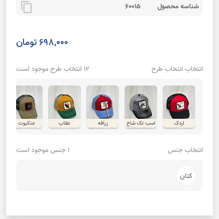
content_copy
شناسه محصول
60015
698,000 تومان
انتخاب انتخاب طرح
12 انتخاب طرح موجود است
اردک
اسب تک شاخ
زرافه
عقاب
عنکبوت
انتخاب جنس
1 جنس موجود است
کتان