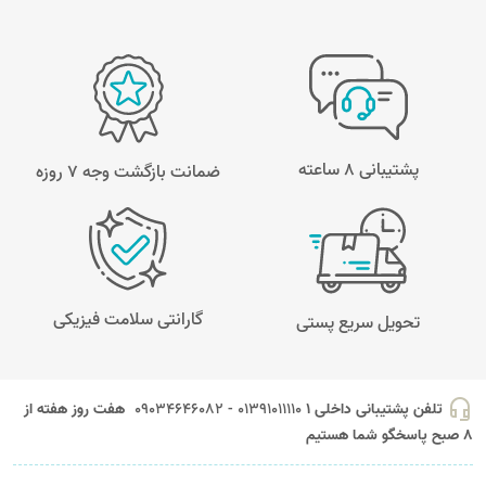
پشتیبانی 8 ساعته
ضمانت بازگشت وجه ۷ روزه
گارانتی سلامت فیزیکی
تحویل سریع پستی
headset_mic
تلفن پشتیبانی داخلی 1
01391011110 - 09034646082
هفت روز هفته از
8 صبح پاسخگو شما هستیم