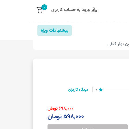
0
ورود به حساب کاربری
shopping_cart
manage_accounts
پیشنهادات ویژه
 نوار کنفی
0
دیدگاه کاربران
star
698,000 تومان
598,000 تومان