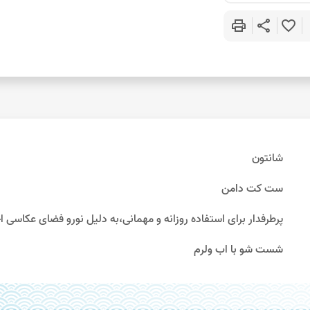
print
share
favorite_border
شانتون
ست کت دامن
پرطرفدار برای استفاده روزانه و مهمانی،به دلیل نورو فضای عکاسی احتمال 10%اختلاف رنگ و
شست شو با اب ولرم