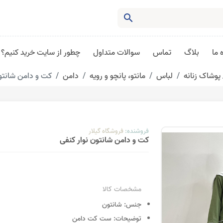
search
 ما
بلاگ
تماس
سوالات متداول
چطور از سایت خرید کنیم؟
پوشاک زنانه
لباس
مانتو، پانچو و رویه
دامن
کت و دامن شانتون
فروشنده:
فروشگاه گیلار
کت و دامن شانتون نوار کنفی
مشخصات کالا
جنس:
شانتون
توضیحات:
ست کت دامن