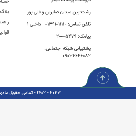
حساب
بلاگ
رشت-بین میدان صابرین و قلی پور
راهنم
تلفن تماس: 01391011110 - داخلی 1
قوان
پیامک: 20005479
پشتیبانی شبکه اجتماعی:
09034646082
2023 - 1402 - تمامی حقوق مادی و معنوی برای شرکت پوشاک سبز گستر گیلار محفوظ است. - مشاوره، پشتیبانی و طراحی اتوماسیون دیجیتال: