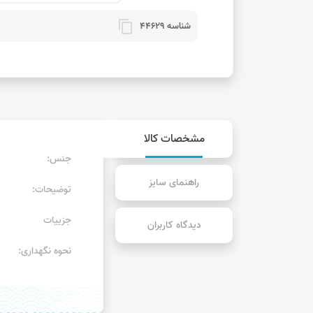
content_copy
شناسه 44629
مشخصات کالا
جنس:
راهنمای سایز
توضیحات:
جزییات
دیدگاه کاربران
نحوه نگهداری: