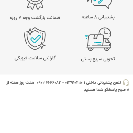
پشتیبانی 8 ساعته
ضمانت بازگشت وجه ۷ روزه
گارانتی سلامت فیزیکی
تحویل سریع پستی
headset_mic
تلفن پشتیبانی داخلی 1
01391011110 - 09034646082
هفت روز هفته از
8 صبح پاسخگو شما هستیم