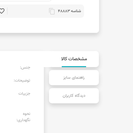
rite_border
content_copy
شناسه 48883
مشخصات کالا
جنس:
راهنمای سایز
توضیحات:
جزییات
دیدگاه کاربران
نحوه
نگهداری: