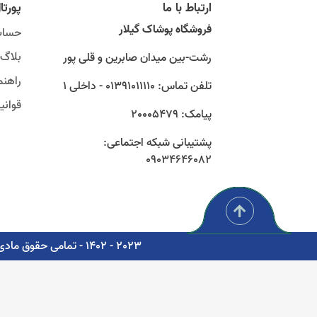
ارتباط با ما
پورتا
فروشگاه پوشاک گیلار
حساب
بلاگ
رشت-بین میدان صابرین و قلی پور
راهنم
تلفن تماس: 01391011110 - داخلی 1
قوان
پیامک: 20005479
پشتیبانی شبکه اجتماعی:
09034646082
2023 - 1402 - تمامی حقوق مادی و معنوی برای شرکت پوشاک سبز گستر گیلار محفوظ است. - مشاوره، پشتیبانی و طراحی اتوماسیون دیجیتال: