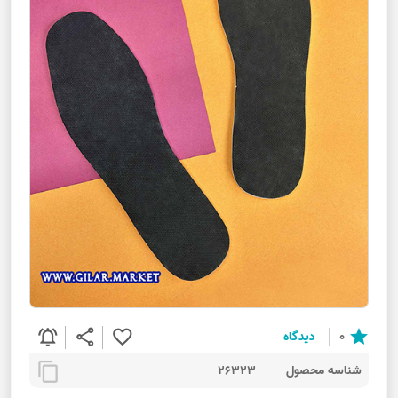
notifications_active
share
favorite_border
star
0
دیدگاه
content_copy
شناسه محصول
26323