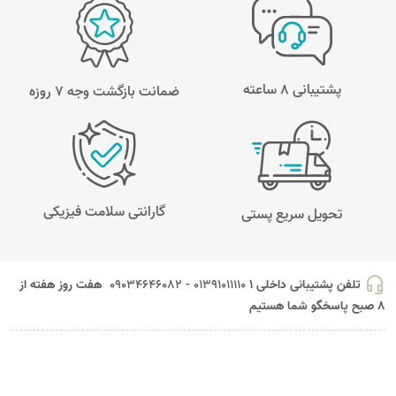
پشتیبانی 8 ساعته
ضمانت بازگشت وجه ۷ روزه
گارانتی سلامت فیزیکی
تحویل سریع پستی
headset_mic
تلفن پشتیبانی داخلی 1
01391011110 - 09034646082
هفت روز هفته از
8 صبح پاسخگو شما هستیم