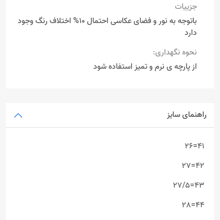
جزییات
باتوجه به نور و فضای عکاسی احتمال 10% اختلاف رنگ وجود
دارد
نحوه نگهداری:
از پارچه ی نرم و تمیز استفاده شود
راهنمای سایز
41=26
42=27
43=27/5
44=28