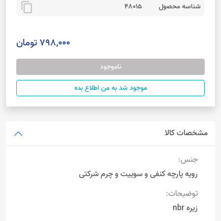
content_copy
شناسه محصول
48015
798,000 تومان
ناموجود
موجود شد به من اطلاع بده
مشخصات کالا
جنس:
رویه پارچه کنفی و سوییت و چرم شرکتی
توضیحات:
زیره nbr