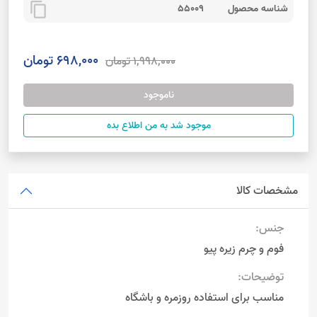
content_copy
شناسه محصول
55009
698,000 تومان
1,998,000 تومان
ناموجود
موجود شد به من اطلاع بده
مشخصات کالا
جنس:
فوم و چرم زیره پیو
توضیحات:
مناسب برای استفاده روزمره و باشگاه