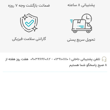
پشتیبانی 8 ساعته
ضمانت بازگشت وجه ۷ روزه
گارانتی سلامت فیزیکی
تحویل سریع پستی
headset_mic
تلفن پشتیبانی داخلی 1
01391011110 - 09034646082
هفت روز هفته از
8 صبح پاسخگو شما هستیم