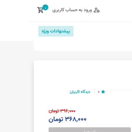
0
ورود به حساب کاربری
shopping_cart
manage_accounts
پیشنهادات ویژه
0
دیدگاه کاربران
star
396,000 تومان
368,000 تومان