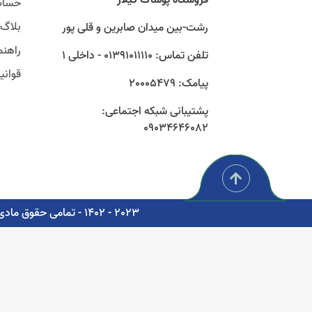
حساب
بلاگ
رشت-بین میدان صابرین و قلی پور
راهنم
تلفن تماس: 01391011110 - داخلی 1
قوان
پیامک: 20005479
پشتیبانی شبکه اجتماعی:
09034646082
2023 - 1402 - تمامی حقوق مادی و معنوی برای شرکت پوشاک سبز گستر گیلار محفوظ است. - مشاوره، پشتیبانی و طراحی اتوماسیون دیجیتال: