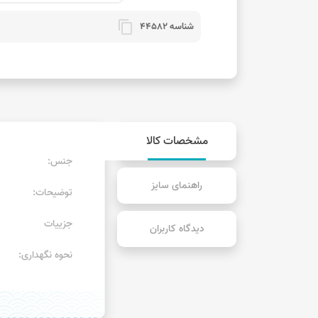
content_copy
شناسه 44582
مشخصات کالا
جنس:
راهنمای سایز
توضیحات:
جزییات
دیدگاه کاربران
نحوه نگهداری: